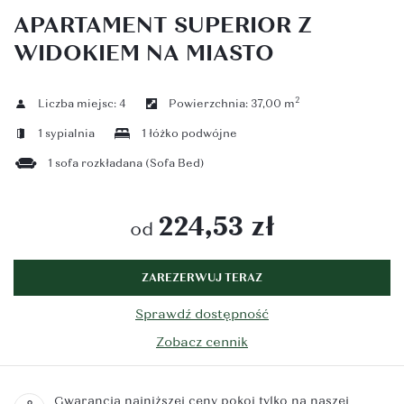
APARTAMENT SUPERIOR Z
WIDOKIEM NA MIASTO
2
Liczba miejsc:
4
Powierzchnia:
37,00 m
1 sypialnia
1 łóżko podwójne
1 sofa rozkładana (Sofa Bed)
224,53 zł
od
ZAREZERWUJ TERAZ
Sprawdź dostępność
Zobacz cennik
Gwarancja najniższej ceny pokoi tylko na naszej