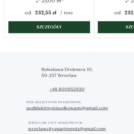
25,00 m
2
od
232,55 zł
noc
od
232
SZCZEGÓŁY
SZ
Bolesława Drobnera 10,
50-257 Wrocław
+48 600952930
POD BŁĘKITNYMI PODKOWAMI:
podblekitnymipodkowami@gmail.com
WROCLAW CITY APARTMENTS:
wroclawcityapartments@gmail.com